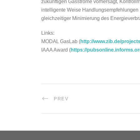
zukünftigen Gasströme vorhersagt, Kontrollm
intelligente Weise Handlungsempfehlungen z
gleichzeitiger Minimierung des Energieverb
Links:
MODAL GasLab (
http://www.zib.de/projec
IAAA Award (
https://pubsonline.informs.or
PREV