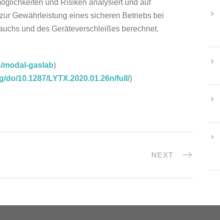
öglichkeiten und Risiken analysiert und auf
ur Gewährleistung eines sicheren Betriebs bei
rauchs und des Geräteverschleißes berechnet.
ts/modal-gaslab
)
g/do/10.1287/LYTX.2020.01.26n/full/
)
NEXT