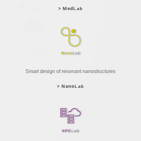
Med
>
Lab
Smart design of resonant nanostructures
Nano
>
Lab