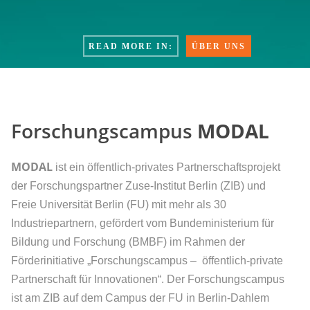
READ MORE IN:
ÜBER UNS
Forschungscampus
MODAL
MODAL
ist ein öffentlich-privates Partnerschaftsprojekt
der Forschungspartner Zuse-Institut Berlin (ZIB) und
Freie Universität Berlin (FU) mit mehr als 30
Industriepartnern, gefördert vom Bundeministerium für
Bildung und Forschung (BMBF) im Rahmen der
Förderinitiative „Forschungscampus – öffentlich-private
Partnerschaft für Innovationen“. Der Forschungscampus
ist am ZIB auf dem Campus der FU in Berlin-Dahlem