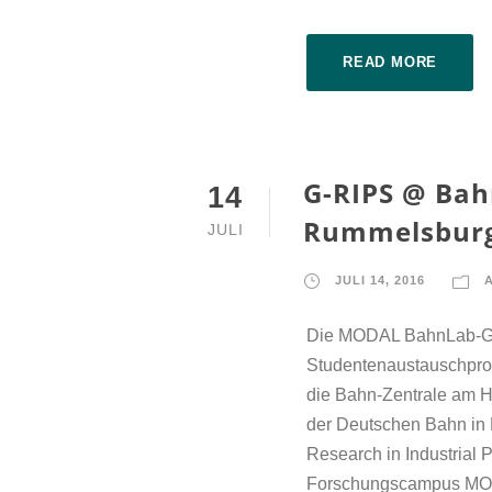
READ MORE
G-RIPS @ Bah
14
Rummelsbur
JULI
JULI 14, 2016
Die MODAL BahnLab-Gr
Studentenaustauschpr
die Bahn-Zentrale am 
der Deutschen Bahn in
Research in Industrial 
Forschungscampus MODA