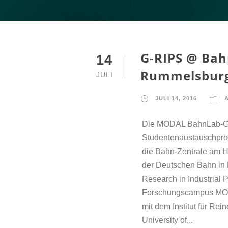
G-RIPS @ Bah
14
Rummelsbur
JULI
JULI 14, 2016
Die MODAL BahnLab-Gr
Studentenaustauschpr
die Bahn-Zentrale am 
der Deutschen Bahn in
Research in Industrial 
Forschungscampus MODA
mit dem Institut für R
University of...