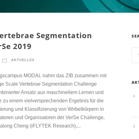
Vertebrae Segmentation
SE
rSe 2019
AKTUELLES
ungscampus MODAL nahm das ZIB zusammen mit
AK
ge Scale Vertebrae Segmentation Challenge
ombinierter Ansatz aus maschinellem Lernen und
e zu einem vielversprechenden Ergebnis für die
erung und Klassifizierung von Wirbelkörpern in
tatoren und Organisatoren der VerSe Challenge,
 Dalong Cheng (iFLYTEK Research),...