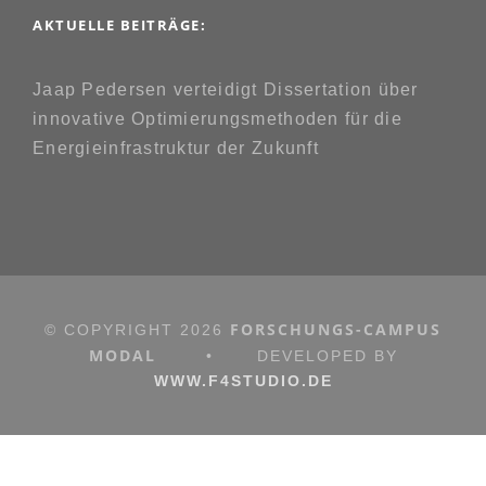
AKTUELLE BEITRÄGE:
Jaap Pedersen verteidigt Dissertation über
innovative Optimierungsmethoden für die
Energieinfrastruktur der Zukunft
FORSCHUNGS-CAMPUS
© COPYRIGHT
2026
MODAL
•
DEVELOPED BY
WWW.F4STUDIO.DE