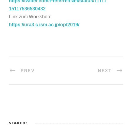
https://twitter.com/PreferredNet/status/11111
15117536530432
Link zum Workshop:
https://ura3.c.ism.ac.jp/opt2019/
PREV
NEXT
SEARCH: