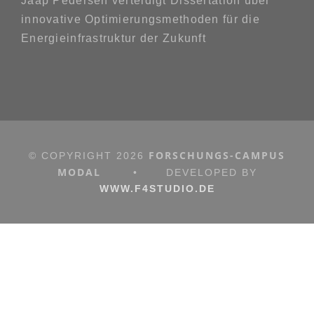
Jaap Pedersen verteidigt Dissertation über
innovative Optimierungsmethoden für die
Energieinfrastruktur der Zukunft
FORSCHUNGS-CAMPUS
© COPYRIGHT
2026
MODAL
•
DEVELOPED BY
WWW.F4STUDIO.DE