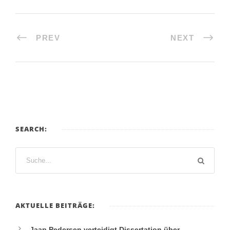
PREV
NEXT
SEARCH:
AKTUELLE BEITRÄGE:
Jaap Pedersen verteidigt Dissertation über