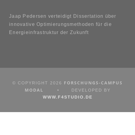
Jaap Pedersen verteidigt Dissertation über
innovative Optimierungsmethoden für die
Energieinfrastruktur der Zukunft
FORSCHUNGS-CAMPUS
© COPYRIGHT
2026
MODAL
•
DEVELOPED BY
WWW.F4STUDIO.DE