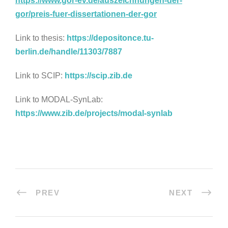
https://www.gor-ev.de/auszeichnungen-der-
gor/preis-fuer-dissertationen-der-gor
Link to thesis:
https://depositonce.tu-
berlin.de/handle/11303/7887
Link to SCIP:
https://scip.zib.de
Link to MODAL-SynLab:
https://www.zib.de/projects/modal-synlab
PREV
NEXT