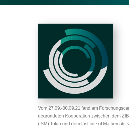
Vom 27.09.-30.09.21 fand am Forschungsc
gegründeten Kooperation zwischen dem ZIB u
(ISM) Tokio und dem Institute of Mathematics 