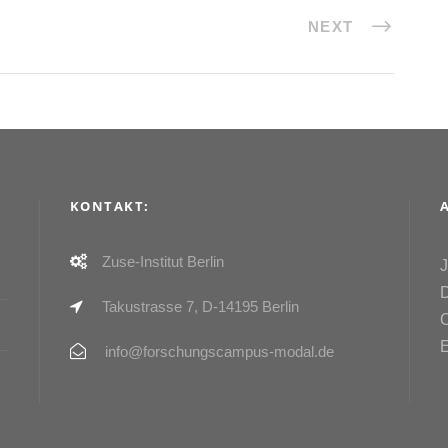
NEXT
KONTAKT:
Zuse-Institut Berlin
Takustrasse 7, D-14195 Berlin
info@forschungscampus-modal.de