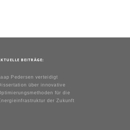
AKTUELLE BEITRÄGE:
Jaap Pedersen verteidigt
Dissertation über innovative
Optimierungsmethoden für die
Energieinfrastruktur der Zukunft